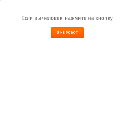
Ваш город:
Владикавказ
Если вы человек, нажмите на кнопку
НАЙТИ
Я НЕ РОБОТ
ЗАКАЗАТЬ ОБРАТНЫЙ ЗВОНОК
КОРЗИНА
Владикавказ
Город
+7 (800) 700-59-09
Телефоны
+7 (910) 973-59-08
+7 (910) 973-33-09
+7 (910) 973-01-00
info@lakokraska-ya.ru
Почта
Растворитель
Лакокраска-Я
Каталог ЛКМ
Растворитель