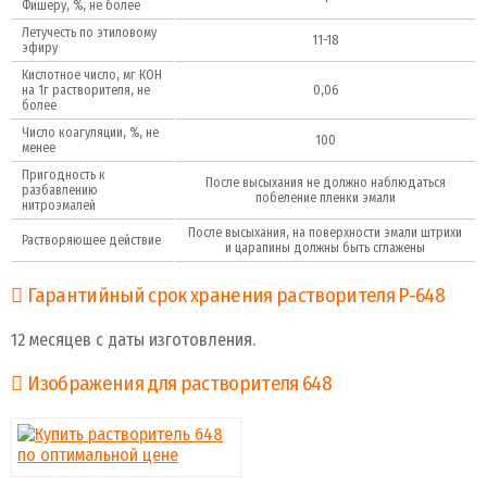
Фишеру, %, не более
Летучесть по этиловому
11-18
эфиру
Кислотное число, мг КОН
на 1г растворителя, не
0,06
более
Число коагуляции, %, не
100
менее
Пригодность к
После высыхания не должно наблюдаться
разбавлению
побеление пленки эмали
нитроэмалей
После высыхания, на поверхности эмали штрихи
Растворяющее действие
и царапины должны быть сглажены
Гарантийный срок хранения растворителя Р-648
12 месяцев с даты изготовления.
Изображения для растворителя 648