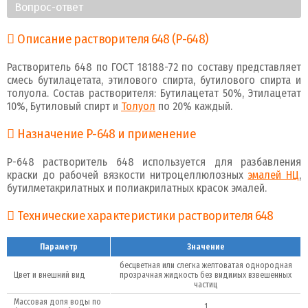
Вопрос-ответ
Описание растворителя 648 (Р-648)
Растворитель 648 по ГОСТ 18188-72 по составу представляет
смесь бутилацетата, этилового спирта, бутилового спирта и
толуола. Состав растворителя: Бутилацетат 50%, Этилацетат
10%, Бутиловый спирт и
Толуол
по 20% каждый.
Назначение Р-648 и применение
Р-648 растворитель 648 используется для разбавления
краски до рабочей вязкости нитроцеллюлозных
эмалей НЦ
,
бутилметакрилатных и полиакрилатных красок эмалей.
Технические характеристики растворителя 648
Параметр
Значение
бесцветная или слегка желтоватая однородная
Цвет и внешний вид
прозрачная жидкость без видимых взвешенных
частиц
Массовая доля воды по
1