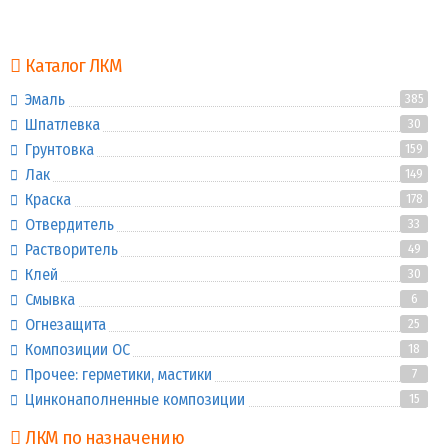
Каталог ЛКМ
Эмаль
385
Шпатлевка
30
Грунтовка
159
Лак
149
Краска
178
Отвердитель
33
Растворитель
49
Клей
30
Смывка
6
Огнезащита
25
Композиции ОС
18
Прочее: герметики, мастики
7
Цинконаполненные композиции
15
ЛКМ по назначению