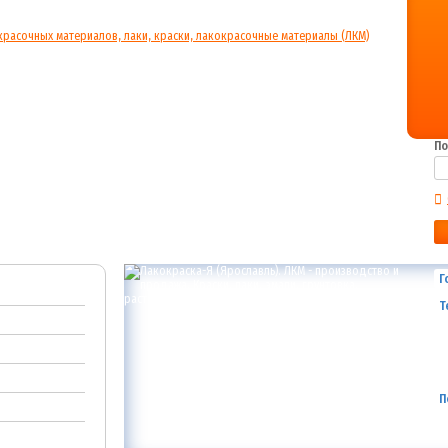
По
Г
Т
П