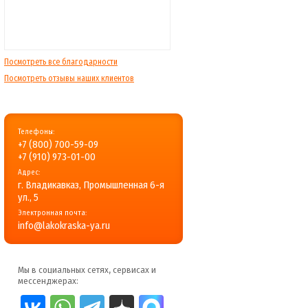
Посмотреть все благодарности
Посмотреть отзывы наших клиентов
Телефоны:
+7 (800) 700-59-09
+7 (910) 973-01-00
Адрес:
г. Владикавказ, Промышленная 6-я
ул., 5
Электронная почта:
info@lakokraska-ya.ru
Мы в социальных сетях, сервисах и
мессенджерах: