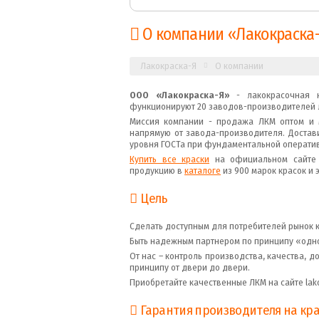
О компании «Лакокраска
Лакокраска-Я
О компании
ООО «Лакокраска-Я»
- лакокрасочная к
функционируют 20 заводов-производителей 
Миссия компании - продажа ЛКМ оптом и м
напрямую от завода-производителя. Достав
уровня ГОСТа при фундаментальной операти
Купить все краски
на официальном сайте О
продукцию в
каталоге
из 900 марок красок и 
Цель
Сделать доступным для потребителей рынок 
Быть надежным партнером по принципу «одног
От нас – контроль производства, качества, 
принципу от двери до двери.
Приобретайте качественные ЛКМ на сайте lako
Гарантия производителя на кра