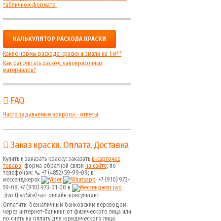
табличном формате.
КАЛЬКУЛЯТОР РАСХОДА КРАСКИ
Какие нормы расхода краски и эмали на 1 м²?
Как рассчитать расход лакокрасочных
материалов?
FAQ
Часто задаваемые вопросы - ответы
Заказ краски. Оплата. Доставка
Купить и заказать краску: заказать
в карточке
товара
; форма обратной связи
на сайте
; по
телефонам: 📞 +7 (4852) 59-99-09; в
мессенджерах
+7 (910) 973-
59-08, +7 (910) 973-01-00 в
Jivo (JivoSite) чат-онлайн-консультант.
Оплатить: безналичным банковским переводом:
через интернет-банкинг от физического лица или
по счету на оплату для юридического лица.