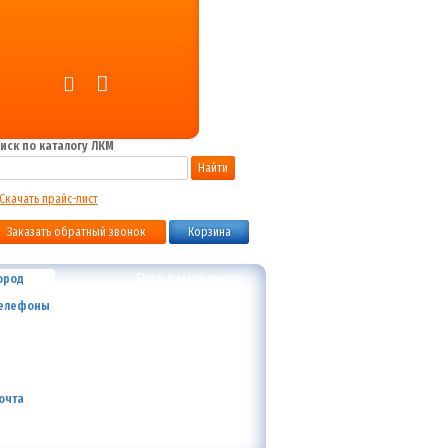
иск по каталогу ЛКМ
Найти
Скачать прайс-лист
Заказать обратный звонок
Корзина
Владикавказ
ород
+7 (800) 700-59-09
елефоны
+7 (910) 973-59-08
+7 (910) 973-33-09
+7 (910) 973-01-00
info@lakokraska-ya.ru
очта