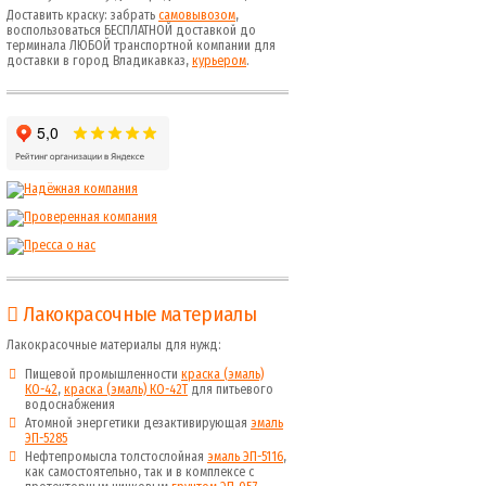
Доставить краску: забрать
самовывозом
,
воспользоваться БЕСПЛАТНОЙ доставкой до
терминала ЛЮБОЙ транспортной компании для
доставки в город Владикавказ,
курьером
.
Лакокрасочные материалы
Лакокрасочные материалы для нужд:
Пищевой промышленности
краска (эмаль)
КО-42
,
краска (эмаль) КО-42Т
для питьевого
водоснабжения
Атомной энергетики дезактивирующая
эмаль
ЭП-5285
Нефтепромысла толстослойная
эмаль ЭП-5116
,
как самостоятельно, так и в комплексе с