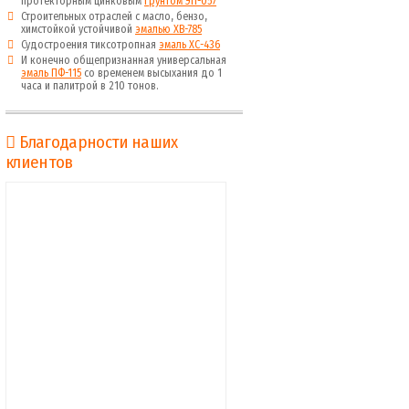
протекторным цинковым
грунтом ЭП-057
Строительных отраслей с масло, бензо,
химстойкой устойчивой
эмалью ХВ-785
Судостроения тиксотропная
эмаль ХС-436
И конечно общепризнанная универсальная
эмаль ПФ-115
со временем высыхания до 1
часа и палитрой в 210 тонов.
Благодарности наших
клиентов