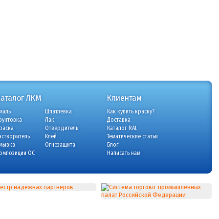
Каталог ЛКМ
Клиентам
маль
Шпатлевка
Как купить краску?
рунтовка
Лак
Доставка
раска
Отвердитель
Каталог RAL
астворитель
Клей
Тематические статьи
мывка
Огнезащита
Блог
омпозиции ОС
Написать нам