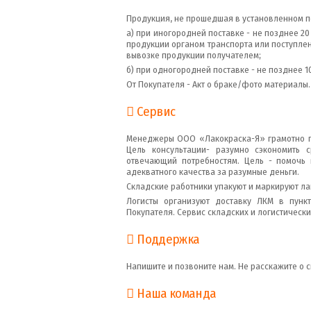
Продукция, не прошедшая в установленном п
а) при иногородней поставке - не позднее 2
продукции органом транспорта или поступле
вывозке продукции получателем;
б) при одногородней поставке - не позднее 1
От Покупателя - Акт о браке/фото материалы
Сервис
Менеджеры ООО «Лакокраска-Я» грамотно п
Цель консультации- разумно сэкономить с
отвечающий потребностям. Цель - помочь 
адекватного качества за разумные деньги.
Складские работники упакуют и маркируют л
Логисты организуют доставку ЛКМ в пунк
Покупателя. Сервис складских и логистически
Поддержка
Напишите и позвоните нам. Не расскажите о с
Наша команда