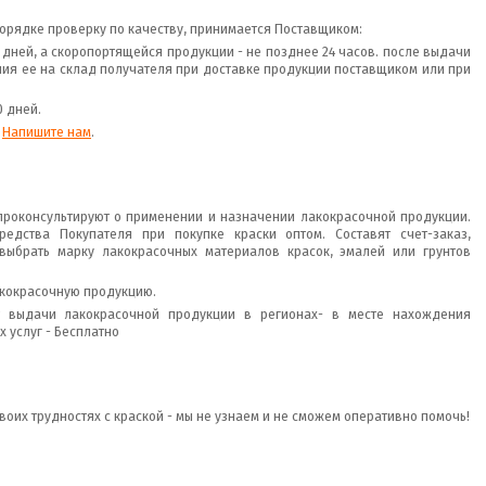
орядке проверку по качеству, принимается Поставщиком:
0 дней, а скоропортящейся продукции - не позднее 24 часов. после выдачи
ния ее на склад получателя при доставке продукции поставщиком или при
0 дней.
.
Напишите нам
.
роконсультируют о применении и назначении лакокрасочной продукции.
редства Покупателя при покупке краски оптом. Составят счет-заказ,
выбрать марку лакокрасочных материалов красок, эмалей или грунтов
акокрасочную продукцию.
т выдачи лакокрасочной продукции в регионах- в месте нахождения
х услуг - Бесплатно
воих трудностях с краской - мы не узнаем и не сможем оперативно помочь!