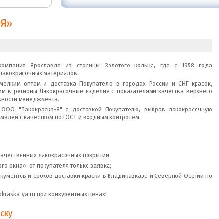
-Я»
омпания Ярославля из столицы Золотого кольца, где с 1958 года
лакокрасочных материалов.
елким оптом и доставка Покупателю в городах России и СНГ красок,
им в регионы Лакокрасочные изделия с показателями качества верхнего
вности менеджмента.
ОО "Лакокраска-Я" с доставкой Покупателю, выбрав лакокрасочную
эмалей с качеством по ГОСТ и входным контролем.
качественных лакокрасочных покрытий
о окна»: от покупателя только заявка;
документов и сроков доставки краски в Владикавказе и Северной Осетии по
kraska-ya.ru при конкурентных ценах!
ску