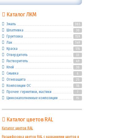
Каталог ЛКМ
Эмаль
385
Шпатлевка
30
Грунтовка
159
Лак
149
Краска
178
Отвердитель
33
Растворитель
49
Клей
30
Смывка
6
Огнезащита
25
Композиции ОС
18
Прочее: герметики, мастики
7
Цинконаполненные композиции
15
Каталог цветов RAL
Каталог цветов RAL
Расшифровка цветов RAL с названиями цветов в