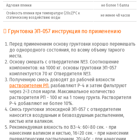
Адгезия пленки
не более 1 балла
Стойкость пленки при температуре (20±2)°C к
не менее 48 часов
статическому воздействию воды
Грунтовка ЭП-057 инструкция по применению
Перед применением основу грунтовки хорошо перемешать
до однородного состояния, по всему объему тарного
места.
Основу смешать с отвердителем №3. Соотношение
компонентов: на 1000 кг. основы грунтовки ЭП-057
комплектуется 70 кг Отвердителя №3.
Полученную смесь доводят до рабочей вязкости
растворителем РП
, разбавляют Р-4 и затем фильтруют
через 2÷3 слоя марли. Максимальное количество
растворителя РП - 100 кг на 1 тонну грунта. Растворителя
Р-4 добавляют не более 10%.
Смесь грунтовки эпоксидной ЭП-057 с отвердителем
наносится воздушным и безвоздушным распылением,
кистью или валиком.
Рекомендуемая вязкость по ВЗ-4: 60÷80 сек. - при
нанесении валиком и кистью, 16÷20 сек. - при нанесении
пневматическим распылением, 20÷40с - при нанесении