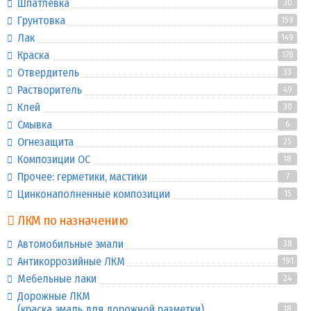
Шпатлевка
30
Грунтовка
159
Лак
149
Краска
178
Отвердитель
33
Растворитель
49
Клей
30
Смывка
6
Огнезащита
25
Композиции ОС
18
Прочее: герметики, мастики
7
Цинконаполненные композиции
15
ЛКМ по назначению
Автомобильные эмали
38
Антикоррозийные ЛКМ
191
Мебельные лаки
24
Дорожные ЛКМ
(краска эмаль для дорожной разметки)
18