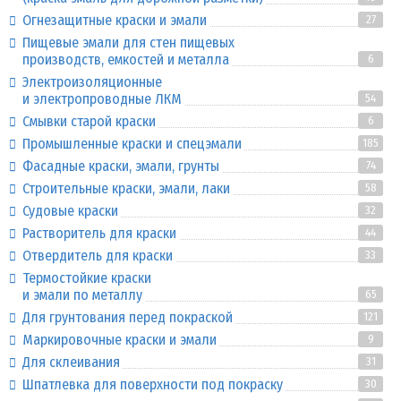
Огнезащитные краски и эмали
27
Пищевые эмали для стен пищевых
производств, емкостей и металла
6
Электроизоляционные
и электропроводные ЛКМ
54
Смывки старой краски
6
Промышленные краски и спецэмали
185
Фасадные краски, эмали, грунты
74
Строительные краски, эмали, лаки
58
Судовые краски
32
Растворитель для краски
44
Отвердитель для краски
33
Термостойкие краски
и эмали по металлу
65
Для грунтования перед покраской
121
Маркировочные краски и эмали
9
Для склеивания
31
Шпатлевка для поверхности под покраску
30