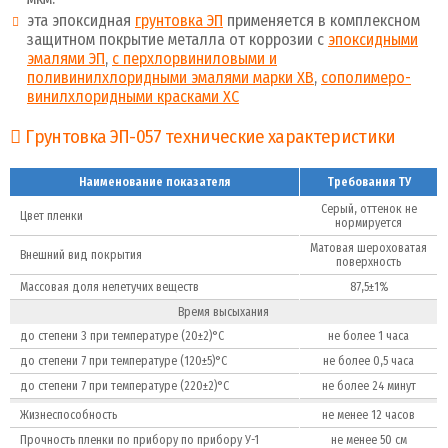
эта эпоксидная
грунтовка ЭП
применяется в комплексном
защитном покрытие металла от коррозии с
эпоксидными
эмалями ЭП
,
с перхлорвиниловыми и
поливинилхлоридными эмалями марки ХВ
,
сополимеро-
винилхлоридными красками ХС
Грунтовка ЭП-057 технические характеристики
Наименование показателя
Требования ТУ
Серый, оттенок не
Цвет пленки
нормируется
Матовая шероховатая
Внешний вид покрытия
поверхность
Массовая доля нелетучих веществ
87,5±1%
Время высыхания
до степени 3 при температуре (20±2)°C
не более 1 часа
до степени 7 при температуре (120±5)°C
не более 0,5 часа
до степени 7 при температуре (220±2)°C
не более 24 минут
Жизнеспособность
не менее 12 часов
Прочность пленки по прибору по прибору У-1
не менее 50 см