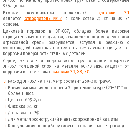
ЭП-057 по металлу протекторная грунтовка с содержанием
95% цинка.
Вторым компонентом эпоксидной
грунтовки ЭП
является
отвердитель №3
, в количестве 2,1 кг на 30 кг
основы.
Цинковый порошок в ЭП-057, обладая более высоким
отрицательным потенциалом, чем железо, под воздействием
агрессивной среды разрушается, вступая в реакцию с
железом, действует как протектор и тем самым защищает от
коррозии поверхность стальных деталей.
Серое, матовое и шероховатое грунтовочное покрытие
ЭП-057 толщиной слоя на металле 60-70 мкм. защитит от
коррозии и совместим с
эмалями ЭП, ХВ, ХС
.
Расход ЭП-057 на 1 кв. метр составит 260÷310 грамм.
Время высыхания до степени 3 при температуре (20±2)°C не
более 1 часа.
Цена от 609 ₽/кг
Фасовка 32,1 кг
Доставка по РФ
Для металлоконструкций и антикоррозионной защиты
Консультация по подбору схемы покрытия, расчет расхода.