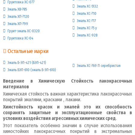
Грунтовка ХС-077
Эмаль ХС-5132
Эмаль ХВ-785
Эмаль ХС-710
Эмаль ХП-7120
Эмаль ХС-717
Эмаль ХП-799
Эмаль ХС-75 у
Грунт-эмаль ХС-0320
Эмаль ХС-928
Грунтовка ХС-04
Остальные марки
Эмаль Б-ЭП-421 (БЭП-421)
Эмаль ХС-769 П серебристая
Эмаль БЭП-610 (эмаль Б-ЭП-610)
Введение в Химическую Стойкость лакокрасочных
материалов
Химическая стойкость важная характеристика лакокрасочных
покрытий эмалями, красками , лаками.
Химстойкость красок и эмалей это их способность
сохранять защитные и эксплуатационные свойства в
условиях воздействия агрессивных химических сред
.
Этот показатель особенно значим в случае использования
химостойких лакокрасочных покрытий в экстремальных