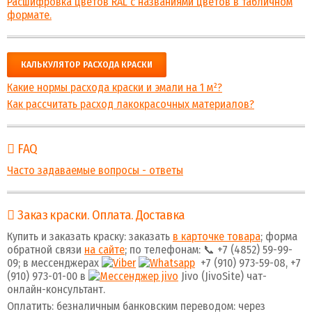
Расшифровка цветов RAL с названиями цветов в табличном
формате.
КАЛЬКУЛЯТОР РАСХОДА КРАСКИ
Какие нормы расхода краски и эмали на 1 м²?
Как рассчитать расход лакокрасочных материалов?
FAQ
Часто задаваемые вопросы - ответы
Заказ краски. Оплата. Доставка
Купить и заказать краску: заказать
в карточке товара
; форма
обратной связи
на сайте
; по телефонам: 📞 +7 (4852) 59-99-
09; в мессенджерах
+7 (910) 973-59-08, +7
(910) 973-01-00 в
Jivo (JivoSite) чат-
онлайн-консультант.
Оплатить: безналичным банковским переводом: через