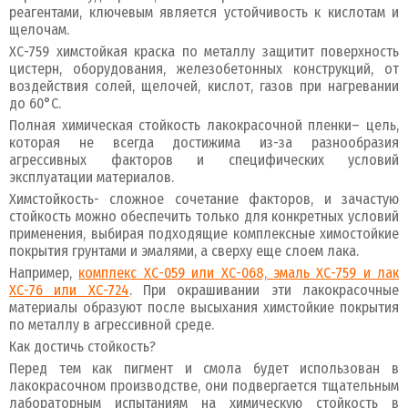
реагентами, ключевым является устойчивость к кислотам и
щелочам.
ХС-759 химстойкая краска по металлу защитит поверхность
цистерн, оборудования, железобетонных конструкций, от
воздействия солей, щелочей, кислот, газов при нагревании
до 60°С.
Полная химическая стойкость лакокрасочной пленки– цель,
которая не всегда достижима из-за разнообразия
агрессивных факторов и специфических условий
эксплуатации материалов.
Химстойкость- сложное сочетание факторов, и зачастую
стойкость можно обеспечить только для конкретных условий
применения, выбирая подходящие комплексные химостойкие
покрытия грунтами и эмалями, а сверху еще слоем лака.
Например,
комплекс ХС-059 или ХС-068, эмаль ХС-759 и лак
ХС-76 или ХС-724
. При окрашивании эти лакокрасочные
материалы образуют после высыхания химстойкие покрытия
по металлу в агрессивной среде.
Как достичь стойкость?
Перед тем как пигмент и смола будет использован в
лакокрасочном производстве, они подвергается тщательным
лабораторным испытаниям на химическую стойкость в