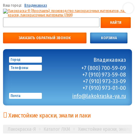
Ваш город:
Владикавказ
НАЙТИ
ЗАКАЗАТЬ ОБРАТНЫЙ ЗВОНОК
КОРЗИНА
Владикавказ
Город
+7 (800) 700-59-09
Телефоны
+7 (910) 973-59-08
+7 (910) 973-33-09
+7 (910) 973-01-00
info@lakokraska-ya.ru
Почта
Химстойкие краски, эмали и лаки
Лакокраска-Я
Каталог ЛКМ
Химстойкие краски, эмали и