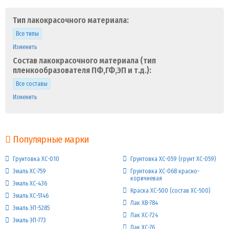
Тип лакокрасочного материала:
Все типы
Изменить
Состав лакокрасочного материала (тип
пленкообразователя ПФ,ГФ,ЭП и т.д.):
Все составы
Изменить
Популярные марки
Грунтовка ХС-010
Грунтовка ХС-059 (грунт ХС-059)
Эмаль ХС-759
Грунтовка ХС-068 красно-
коричневая
Эмаль ХС-436
Краска ХС-500 (состав ХС-500)
Эмаль ХС-5146
Лак ХВ-784
Эмаль ЭП-5285
Лак ХС-724
Эмаль ЭП-773
Лак ХС-76