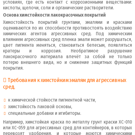
условиях, где есть контакт с коррозионными веществами:
кислоты, щелочи, соли и органические растворители.
Основа химстойкости лакокрасочных покрытий
Химостойкость покрытий грунтами, эмалями и красками
оцениваются по их способности противостоять воздействию
химических агентов агрессивных сред. Под химическим
влиянием агрессивных сред пленка эмали может разрушаться,
цвет пигмента меняться, становиться белесым, появляться
кратеры и коррозия. Необратимое разрушение
лакокрасочного материала влечёт за собой не только
потерю внешнего вида, но и снижение защитных функций
покрытия.
Требования к химстойким эмалям для агрессивных
сред.
к химической стойкости пигментной части,
химстойкость лаковой основы,
специальные добавки и игибиторы.
Например, химстойкая краска по металлу грунт краски ХС-010
или ХС-059 для агрессивных сред для контейнеров, в которых
перевозят удобрения, и которые моются химическими