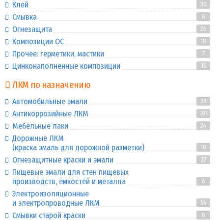
Клей
30
Смывка
6
Огнезащита
25
Композиции ОС
18
Прочее: герметики, мастики
7
Цинконаполненные композиции
15
ЛКМ по назначению
Автомобильные эмали
38
Антикоррозийные ЛКМ
191
Мебельные лаки
24
Дорожные ЛКМ
(краска эмаль для дорожной разметки)
18
Огнезащитные краски и эмали
27
Пищевые эмали для стен пищевых
производств, емкостей и металла
6
Электроизоляционные
и электропроводные ЛКМ
54
Смывки старой краски
6