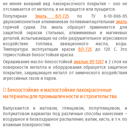
не меняя внешний вид лакокрасочного покрытия – оно не
отслаивается от металла, и не морщится или пузырится.
Популярная
Эмаль ВЛ-725
по ТУ 6-10-866-85
двухкомпонентная алюминиевая поливинилацетальная
эмаль
горячей сушки. Эта эмаль образует применяется для
защитной окраски стальных, алюминиевых и магниевых
деталей, испытывающих на себе разрушительное агрессивное
воздействие топлива, авиационного масла, воды.
Температура эксплуатации краски
ВЛ-725
до 120 С. Это
термостойкая бензостойкая краска.
Окрашивание масло-бензостойкой
эмалью ЭП-1267
в 2 слоя на
поверхности металла и оборудования образуется защитное
покрытие, защищающее металл от химического воздействия
агрессивных газов и паров.
Бензостойкие и маслостойкие лакокрасочные
материалы для промышленности и строительства
Выпускаются в матовом, глянцевом, полуглянцевом, и
полуматовом вариантах под различные способы нанесения –
воздушное и безвоздушное распыление, валик, кисть, в т.ч. по
влажным поверхностям.