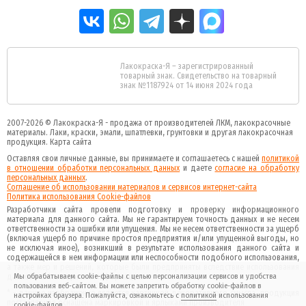
Лакокраска-Я – зарегистрированный
товарный знак. Свидетельство на товарный
знак №1187924 от 14 июня 2024 года
2007-2026 ©
Лакокраска-Я - продажа от производителей ЛКМ, лакокрасочные
материалы.
Лаки, краски, эмали, шпатлевки, грунтовки и другая
лакокрасочная
продукция
.
Карта сайта
Оставляя свои личные данные, вы принимаете и соглашаетесь с нашей
политикой
в отношении обработки персональных данных
и даете
cогласие на обработку
персональных данных
.
Соглашение об использовании материалов и сервисов интернет-сайта
Политика использования Cookie-файлов
Разработчики сайта провели подготовку и проверку информационного
материала для данного сайта. Мы не гарантируем точность данных и не несем
ответственности за ошибки или упущения. Мы не несем ответственности за ущерб
(включая ущерб по причине простоя предприятия и/или упущенной выгоды, но
не исключая иное), возникший в результате использования данного сайта и
содержащейся в нем информации или неспособности подобного использования,
а также мер и решений, которые были предприняты вследствие использования
данного сайта и данной информации.
Мы обрабатываем cookie-файлы с целью персонализации сервисов и удобства
пользования веб-сайтом. Вы можете запретить обработку cookie-файлов в
* - данное изображение является картинкой декоративного смысла, продукция
настройках браузера. Пожалуйста, ознакомьтесь с
политикой
использования
поставляемая оснащена маркировкой и ярлыками производителя
cookie-файлов.