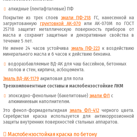
алкидные (пентафталевые) ПФ
Покрытие из трех слоев
эмали ПФ-218
ГС, нанесенной на
загрунтованную
грунтовкой АК-070
или АК-070М по ГОСТ
25718 защитит металлическую поверхность приборов от
масла и сохранит защитные и декоративные свойства в
течение 5 лет.
Не менее 24 часов устойчива
эмаль ПФ-223
к воздействию
минерального масла и 6 часов к действию бензина.
водоразбавляемые ВД-АК для чаш бассейнов, бетонных
полов и стен, кирпича, асбоцемента.
Эмаль ВД-АК-1179
акриловая для пола
Трехкомпонентные составы и маслобензостойкие ЛКМ
эпоксидно-фенольные (бакелитовые)
эмали ФЛ
с
алюминиевым наполнителем.
Это фенол-формадельгидная
эмаль ФЛ-412
черного цвета.
Серебристая краска используется для антикоррозионной
защиты внутренних поверхностей стальных аппаратов.
Маслобензостойкая краска по бетону