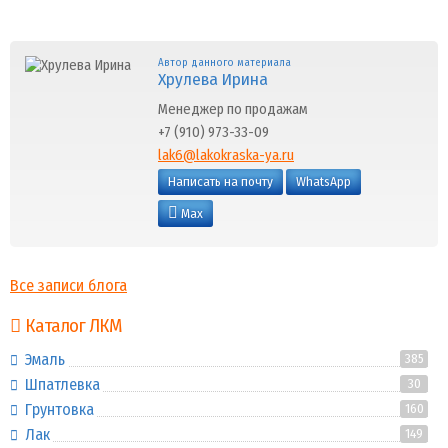
Автор данного материала
Хрулева Ирина
Менеджер по продажам
+7 (910) 973-33-09
lak6@lakokraska-ya.ru
Написать на почту
WhatsApp
Max
Все записи блога
Каталог ЛКМ
Эмаль
385
Шпатлевка
30
Грунтовка
160
Лак
149