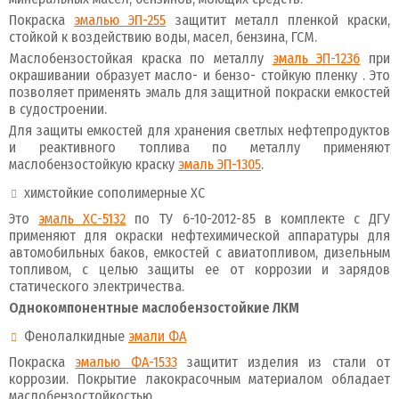
Покраска
эмалью ЭП-255
защитит металл пленкой краски,
стойкой к воздействию воды, масел, бензина, ГСМ.
Маслобензостойкая краска по металлу
эмаль ЭП-1236
при
окрашивании образует масло- и бензо- стойкую пленку . Это
позволяет применять эмаль для защитной покраски емкостей
в судостроении.
Для защиты емкостей для хранения светлых нефтепродуктов
и реактивного топлива по металлу применяют
маслобензостойкую краску
эмаль ЭП-1305
.
химстойкие сополимерные ХС
Это
эмаль ХС-5132
по ТУ 6-10-2012-85 в комплекте с ДГУ
применяют для окраски нефтехимической аппаратуры для
автомобильных баков, емкостей с авиатопливом, дизельным
топливом, с целью защиты ее от коррозии и зарядов
статического электричества.
Однокомпонентные маслобензостойкие ЛКМ
Фенолалкидные
эмали ФА
Покраска
эмалью ФА-1533
защитит изделия из стали от
коррозии. Покрытие лакокрасочным материалом обладает
маслобензостойкостью.