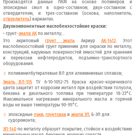
Производятся данные ЛКМ на основе полимеров и
эпоксидных смол в одно-составном, двух-составном с
отвердителем, и трех-составном (основа, наполнитель,
отвердитель
) вариантах.
Двухкомпонентные маслобензостойкие краски:
• грунт-
эмали АК
по металлу; .
Это акриловый
грунт эмаль
Акриур
АК-1412
. Этот
маслобензостойкий грунт применим для окраски по металлу,
конструкций, наружных поверхностей емкостей для хранения
и перевозки нефтепродуктов, подъемно-транспортного
оборудования.
поливинилбутиралевые ВЛ для алюминиевых сплавов;
Эмаль ВЛ-515
ТУ 6-10-1052-75 Краска красно-коричневого
цвета защитит от коррозии металл при воздействии толуола,
бензина и дизельного топлива при температуре 18-23°С.
Максимальное нагревание минерального масла и горячей
воды не выше температуры 90-95°С.
эпоксидные
лаки
,
грунтовки
и
эмали ЭП
, Б-ЭП для
судоремонта;
ЭП-140
по металлу образует покрытие, стойкое к воздействию
минеральных масел, бензинов, моющих средств.