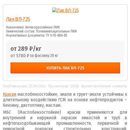
Лак ВЛ-725
Назначение: Антикоррозийные ЛКМ
Химический состав: Поливинилацетальные ЛКМ
Нормативные документы: ТУ 6-10-866-85
от 289 ₽/кг
от 5780 ₽
за фасовку 20 кг
КУПИТЬ ЛАК ВЛ-725
Опубликовано: 23.09.2024
Просмотров: 12058
Время прочтения: 4 минуты
Краски
маслобензостойкие, эмали и грунт-эмали устойчивы к
длительному воздействию ГСМ на основе нефтепродуктов –
бензину, дизтопливу, маслам.
МБС (Маслобензостойкие) краски применяются для
внутренней и наружной окраски емкостей и труб в
нефтегазодобывающей промышленности, первичной и
ремонтной покраски строительных конструкций,