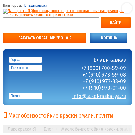
Ваш город:
Владикавказ
НАЙТИ
ЗАКАЗАТЬ ОБРАТНЫЙ ЗВОНОК
КОРЗИНА
Владикавказ
Город
+7 (800) 700-59-09
Телефоны
+7 (910) 973-59-08
+7 (910) 973-33-09
+7 (910) 973-01-00
info@lakokraska-ya.ru
Почта
Маслобензостойкие краски, эмали, грунты
Лакокраска-Я
Блог
Маслобензостойкие краски, эмали, 