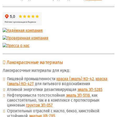
Лакокрасочные материалы
Лакокрасочные материалы для нужд:
Пищевой промышленности
краска (эмаль) КО-42
,
краска
(эмаль) КО-42Т
для питьевого водоснабжения
Атомной энергетики дезактивирующая
эмаль ЭП-5285
Нефтепромысла толстослойная
эмаль ЭП-5116
, как
самостоятельно, так и в комплексе с протекторным
цинковым
грунтом ЭП-057
Строительных отраслей с масло, бензо, химстойкой
устойчивой
эмалью ХВ-785