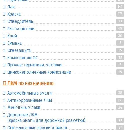
Лак
149
Краска
178
Отвердитель
33
Растворитель
49
Клей
30
Смывка
6
Огнезащита
25
Композиции ОС
18
Прочее: герметики, мастики
7
Цинконаполненные композиции
15
ЛКМ по назначению
Автомобильные эмали
38
Антикоррозийные ЛКМ
191
Мебельные лаки
24
Дорожные ЛКМ
(краска эмаль для дорожной разметки)
18
Огнезащитные краски и эмали
27