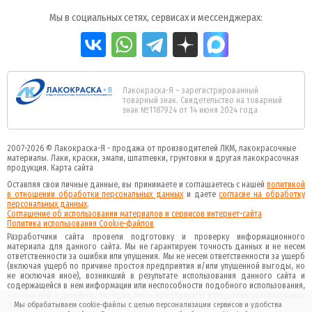
Мы в социальных сетях, сервисах и мессенджерах:
Лакокраска-Я – зарегистрированный
товарный знак. Свидетельство на товарный
знак №1187924 от 14 июня 2024 года
2007-2026 ©
Лакокраска-Я - продажа от производителей ЛКМ, лакокрасочные
материалы.
Лаки, краски, эмали, шпатлевки, грунтовки и другая
лакокрасочная
продукция
.
Карта сайта
Оставляя свои личные данные, вы принимаете и соглашаетесь с нашей
политикой
в отношении обработки персональных данных
и даете
cогласие на обработку
персональных данных
.
Соглашение об использовании материалов и сервисов интернет-сайта
Политика использования Cookie-файлов
Разработчики сайта провели подготовку и проверку информационного
материала для данного сайта. Мы не гарантируем точность данных и не несем
ответственности за ошибки или упущения. Мы не несем ответственности за ущерб
(включая ущерб по причине простоя предприятия и/или упущенной выгоды, но
не исключая иное), возникший в результате использования данного сайта и
содержащейся в нем информации или неспособности подобного использования,
а также мер и решений, которые были предприняты вследствие использования
данного сайта и данной информации.
Мы обрабатываем cookie-файлы с целью персонализации сервисов и удобства