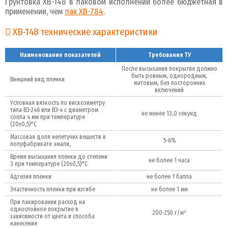
Грунтовка ХВ-148 в лаковом исполнении более бюджетная в
применении, чем
лак ХВ-784
.
ХВ-148 технические характеристики
Наименование показателей
Требования ТУ
После высыхания покрытие должно
быть ровным, однородным,
Внешний вид пленки
матовым, без посторонних
включений
Условная вязкость по вискозиметру
типа ВЗ-246 или ВЗ-4 с диаметром
не менее 13,0 секунд
сопла 4 мм при температуре
(20±0,5)°С
Массовая доля нелетучих веществ в
5-6%
полуфабрикате эмали,
Время высыхания пленки до степени
не более 1 часа
3 при температуре (20±0,5)°С
Адгезия пленки
не более 1 балла
Эластичность пленки при изгибе
не более 1 мм
При лакировании расход на
однослойное покрытие в
200-250 г/м²
зависимости от цвета и способа
нанесения