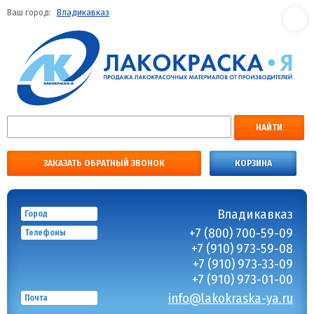
Ваш город:
Владикавказ
НАЙТИ
ЗАКАЗАТЬ ОБРАТНЫЙ ЗВОНОК
КОРЗИНА
Владикавказ
Город
+7 (800) 700-59-09
Телефоны
+7 (910) 973-59-08
+7 (910) 973-33-09
+7 (910) 973-01-00
info@lakokraska-ya.ru
Почта