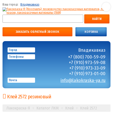
Ваш город:
Владикавказ
НАЙТИ
ЗАКАЗАТЬ ОБРАТНЫЙ ЗВОНОК
КОРЗИНА
Владикавказ
Город
+7 (800) 700-59-09
Телефоны
+7 (910) 973-59-08
+7 (910) 973-33-09
+7 (910) 973-01-00
info@lakokraska-ya.ru
Почта
Клей 2572 резиновый
Лакокраска-Я
Каталог ЛКМ
Клей
Клей 2572