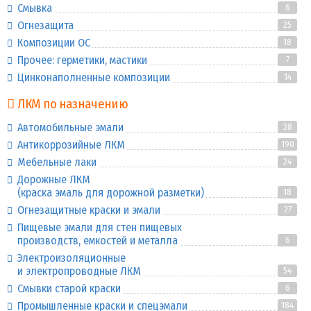
Смывка
6
Огнезащита
25
Композиции ОС
18
Прочее: герметики, мастики
7
Цинконаполненные композиции
14
ЛКМ по назначению
Автомобильные эмали
38
Антикоррозийные ЛКМ
190
Мебельные лаки
24
Дорожные ЛКМ
(краска эмаль для дорожной разметки)
18
Огнезащитные краски и эмали
27
Пищевые эмали для стен пищевых
производств, емкостей и металла
6
Электроизоляционные
и электропроводные ЛКМ
54
Смывки старой краски
6
Промышленные краски и спецэмали
184