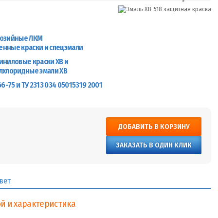
озийные ЛКМ
нные краски и спецэмали
иниловые краски ХВ и
лхлоридные эмали ХВ
6-75 и ТУ 2313 034 05015319 2001
ДОБАВИТЬ В КОРЗИНУ
ЗАКАЗАТЬ В ОДИН КЛИК
вет
й и характеристика