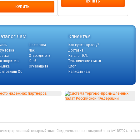
КУПИТЬ
КУПИТЬ
Каталог ЛКМ
Клиентам
маль
Шпатлевка
Как купить краску?
рунтовка
Лак
Доставка
раска
Отвердитель
Каталог RAL
астворитель
Клей
Тематические статьи
мывка
Огнезащита
Блог
омпозиции ОС
Написать нам
регистрированный товарный знак. Свидетельство на товарный знак №1187924 от 14 