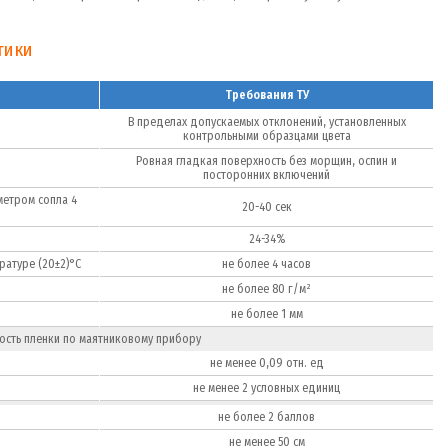
тики
Требования ТУ
В пределах допускаемых отклонений, установленных
контрольными образцами цвета
Ровная гладкая поверхность без морщин, оспин и
посторонних включений
метром сопла 4
20-40 сек
24-34%
ратуре (20±2)°С
не более 4 часов
не более 80 г/м²
не более 1 мм
ость пленки по маятниковому прибору
не менее 0,09 отн. ед
не менее 2 условных единиц
не более 2 баллов
не менее 50 см