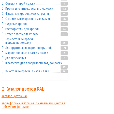
Смывки старой краски
6
Промышленные краски и спецэмали
185
Фасадные краски, эмали, грунты
74
Строительные краски, эмали, лаки
58
Судовые краски
32
Растворитель для краски
44
Отвердитель для краски
33
Термостойкие краски
и эмали по металлу
65
Для грунтования перед покраской
121
Маркировочные краски и эмали
9
Для склеивания
31
Шпатлевка для поверхности под покраску
30
Химстойкие краски, эмали и лаки
26
Каталог цветов RAL
Каталог цветов RAL
Расшифровка цветов RAL с названиями цветов в
табличном формате.