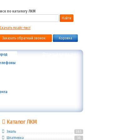
иск по каталогу ЛКМ
Найти
Скачать прайс-лист
Заказать обратный звонок
Корзина
Владикавказ
ород
+7 (800) 700-59-09
елефоны
+7 (910) 973-59-08
+7 (910) 973-33-09
+7 (910) 973-01-00
info@lakokraska-ya.ru
очта
Каталог ЛКМ
Эмаль
385
Шпатлевка
30