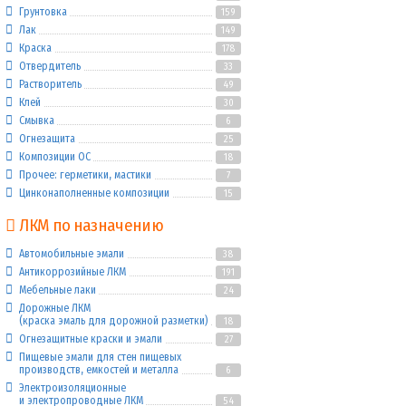
Грунтовка
159
Лак
149
Краска
178
Отвердитель
33
Растворитель
49
Клей
30
Смывка
6
Огнезащита
25
Композиции ОС
18
Прочее: герметики, мастики
7
Цинконаполненные композиции
15
ЛКМ по назначению
Автомобильные эмали
38
Антикоррозийные ЛКМ
191
Мебельные лаки
24
Дорожные ЛКМ
(краска эмаль для дорожной разметки)
18
Огнезащитные краски и эмали
27
Пищевые эмали для стен пищевых
производств, емкостей и металла
6
Электроизоляционные
и электропроводные ЛКМ
54