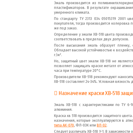
Эмаль производится из поливинилхлоридно
пластификаторов. В результате окрашивания
умеренного климата.
По стандарту ТУ 2313 034 05015319 2001 цв
покупателя, тогда производится колеровка 
же под заказ.
Определение у эмали ХВ-518 цвета производ
соответствовать в пределах двух допусков.
После высыхания эмаль образует пленку, 
Обладает высокой устойчивостью к воздейств
г/м².
Но, защитный цвет эмали ХВ-518 не являетс
позволяет защищать краске металл от атмосф
часа при температуре 20°C.
Производители ХВ-518 рекомендуют наносить
ХВ-518 составляет 24-34%. Условная вязкость 
Назначение краски ХВ-518 защ
Эмаль ХВ-518 с характеристиками по ТУ 6-1
алюминия.
Краска хв 518 производится защитного цвет
назначения, которые эксплуатируются в атм
типа АК-070
, ФЛ-03К или
ВЛ-02
.
Следует различать ХВ-518 У-1. В зависимости 