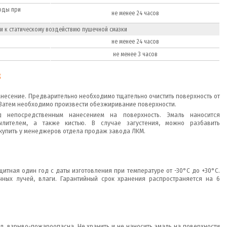
воды при
не менее 24 часов
ки к статическому воздействию пушечной смазки
не менее 24 часов
не менее 3 часов
8
нанесение. Предварительно необходимо тщательно очистить поверхность от
 Затем необходимо произвести обезжиривание поверхности.
д непосредственным нанесением на поверхность. Эмаль наносится
лителем, а также кистью. В случае загустения, можно разбавить
8 купить у менеджеров отдела продаж завода ЛКМ.
щитная один год с даты изготовления при температуре от -30°C до +30°C.
ных лучей, влаги. Гарантийный срок хранения распространяется на 6
л, взрыво-пожароопасна. Не хранить и не наносить эмаль на поверхности