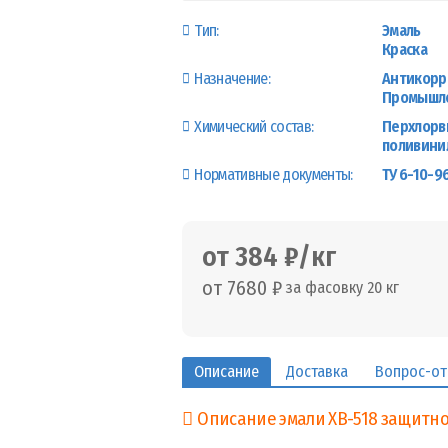
Тип:
Эмаль
Краска
Назначение:
Антикорр
Промышле
Химический состав:
Перхлорв
поливини
Нормативные документы:
ТУ 6-10-96
от 384 ₽/кг
от 7680 ₽
за фасовку 20 кг
Описание
Доставка
Вопрос-от
Описание эмали ХВ-518 защитно