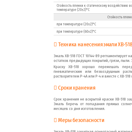
Стойкость пленки к статическому воздействию 
температуре (20±2)°С
Стойкость плен
при температуре (20±2)°С
при температуре (60±2)°С
Техника нанесения эмали ХВ-51
Эмаль ХВ-518 ГОСТ 10144-89 регламентирует 
остатков предыдущих покрытий, грязи, пыли.
Краску ХВ-518 хорошо перемешать пере
пневматическим или безвоздушным распы
растворителем Р-4А или Р-4 и вместе с ХВ-51
Сроки хранения
Срок хранения не вскрытой краски ХВ-518 за
Эмаль беречь от попадания прямых солнеч
месяцев со дня изготовления.
Меры безопасности
Эмаль ХВ-518 защитная огнеопасный материа