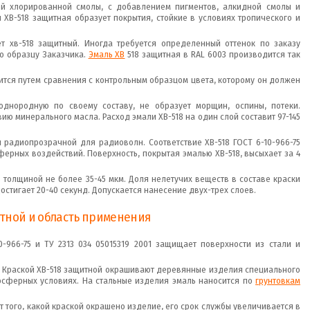
й хлорированной смолы, с добавлением пигментов, алкидной смолы и
 ХВ-518 защитная образует покрытия, стойкие в условиях тропического и
ет хв-518 защитный. Иногда требуется определенный оттенок по заказу
по образцу Заказчика.
Эмаль ХВ
518 защитная в RAL 6003 производится так
ится путем сравнения с контрольным образцом цвета, которому он должен
однородную по своему составу, не образует морщин, оспины, потеки.
ию минерального масла. Расход эмали ХВ-518 на один слой составит 97-145
я радиопрозрачной для радиоволн. Соответствие ХВ-518 ГОСТ 6-10-966-75
ерных воздействий. Поверхность, покрытая эмалью ХВ-518, высыхает за 4
 толщиной не более 35-45 мкм. Доля нелетучих веществ в составе краски
достигает 20-40 секунд. Допускается нанесение двух-трех слоев.
итной и область применения
0-966-75 и ТУ 2313 034 05015319 2001 защищает поверхности из стали и
а. Краской ХВ-518 защитной окрашивают деревянные изделия специального
осферных условиях. На стальные изделия эмаль наносится по
грунтовкам
от того, какой краской окрашено изделие, его срок службы увеличивается в