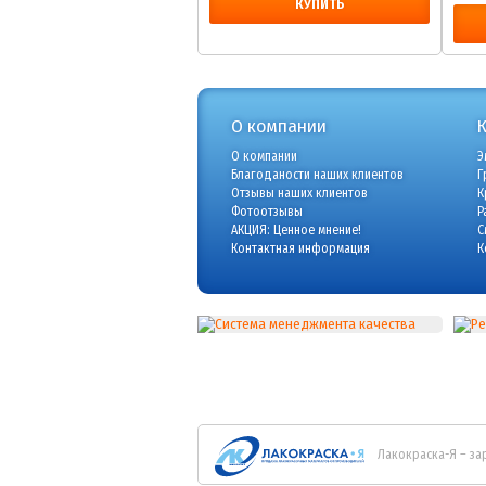
КУПИТЬ
О компании
О компании
Э
Благоданости наших клиентов
Г
Отзывы наших клиентов
К
Фотоотзывы
Р
АКЦИЯ: Ценное мнение!
С
Контактная информация
К
Лакокраска-Я – за