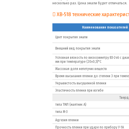
несколько раз. Цена эмали будет отличаться.
ХВ-518 технические характерис
Наименование показателей
Цвет покрытия эмали
Внешний вид покрытия эмали
Условная вязкость по вискозиметру ВЗ-246 с диа
мм при температуре (20±0,5)°С
Массовая доля нелетучих веществ
Время высыхания пленки до степени 3 при темпе
Укрывистость высушенной пленки
Эластичность пленки при изгибе
Тверд
типа ТМЛ (маятник А)
типа М-3
Адгезия пленки
Прочность пленки при ударе по прибору У-1А