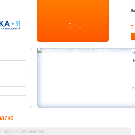
По
Г
Т
П
раска
Эмаль ХВ-518 защитная