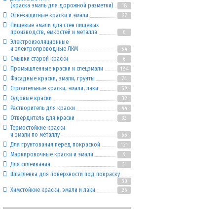
(краска эмаль для дорожной разметки)
18
Огнезащитные краски и эмали
27
Пищевые эмали для стен пищевых
производств, емкостей и металла
6
Электроизоляционные
и электропроводные ЛКМ
54
Смывки старой краски
6
Промышленные краски и спецэмали
184
Фасадные краски, эмали, грунты
74
Строительные краски, эмали, лаки
58
Судовые краски
32
Растворитель для краски
44
Отвердитель для краски
33
Термостойкие краски
и эмали по металлу
65
Для грунтования перед покраской
121
Маркировочные краски и эмали
9
Для склеивания
31
Шпатлевка для поверхности под покраску
30
Химстойкие краски, эмали и лаки
26