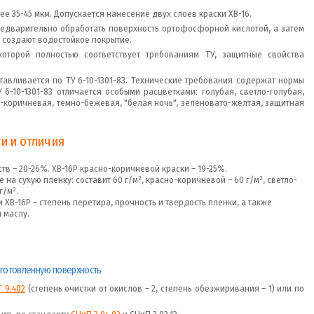
е 35-45 мкм. Допускается нанесение двух слоев краски ХВ-16.
едварительно обработать поверхность ортофосфорной кислотой, а затем
создают водостойкое покрытие.
которой полностью соответствует требованиям ТУ, защитные свойства
тавливается по ТУ 6-10-1301-83. Технические требования содержат нормы
 6-10-1301-83 отличается особыми расцветками: голубая, светло-голубая,
но-коричневая, темно-бежевая, "белая ночь", зеленовато-желтая, защитная
ти и отличия
в – 20-26%. ХВ-16Р красно-коричневой краски – 19-25%.
 на сухую пленку: составит 60 г/м², красно-коричневой – 60 г/м², светло-
г/м².
 ХВ-16Р – степень перетира, прочность и твердость пленки, а также
 маслу.
одготовленную поверхность
 9.402
(степень очистки от окислов – 2, степень обезжиривания – 1) или по