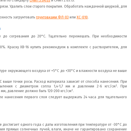
ить по стандарту
СНиП 3.04.03
и СНиП 2.03.13.
грязи. Удалить слои старого покрытия. Обработать наждачной шкуркой, для
рхность загрунтовать
грунтовками ФЛ-03
или
ХС-010
.
а
 до согревания до 20°С. Тщательно перемешать. При необходимости
%. Краску ХВ-16 купить рекомендуем в комплекте с растворителем, для
атуре окружающего воздуха от +5°С до +30°С и влажности воздуха не выше
С выше точки росы. Расход материала зависит от способа нанесения. При
ыления с диаметром сопла 1,4-1,7 мм и давлении 2-6 кгс/см². При
мм, давление должно быть 120-200 кгс/см².
ле нанесения первого слоя следует выдержать 24 часа для тщательного
е достигает одного года с даты изготовления при температуре от -30°C до
ания прямых солнечных лучей, влаги, иначе не гарантировано сохранение