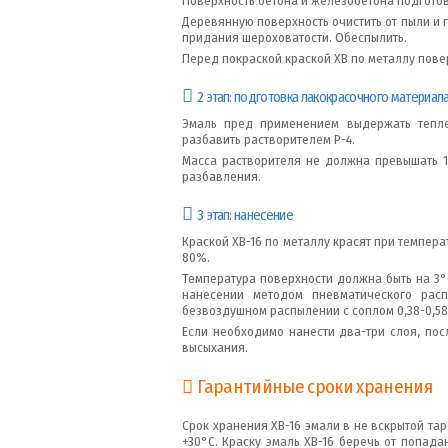
Поверхность бетона и железобетона подготов
Деревянную поверхность очистить от пыли и 
придания шероховатости. Обеспылить.
Перед покраской краской ХВ по металлу пове
2 этап: подготовка лакокрасочного материал
Эмаль пред применением выдержать тепле
разбавить растворителем Р-4.
Масса растворителя не должна превышать 10
разбавления.
3 этап: нанесение
Краской ХВ-16 по металлу красят при темпер
80%.
Температура поверхности должна быть на 3°
нанесении методом пневматического расп
безвоздушном распылении с соплом 0,38-0,58 
Если необходимо нанести два-три слоя, пос
высыхания.
Гарантийные сроки хранения
Срок хранения ХВ-16 эмали в не вскрытой тар
+30°C. Краску эмаль ХВ-16 беречь от попад