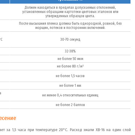
Должен находиться в пределах допускаемых отклонений,
установленных образцами картотеки цветовых эталонов или
утвержденных образцов цвета.
После высыхания пленка должна быть однородной, ровной, без
морщин, потеков и посторонних включений.
°С
30-70 секунд
32-38%
не более 50 мкм
не более 80 г/м²
не более 1,5 часов
не более 1 мм
а
не менее 0,4 относительных единиц
не более 2 баллов
несение
ает за 1,5 часа при температуре 20°C. Расход эмали ХВ-16 на один слой