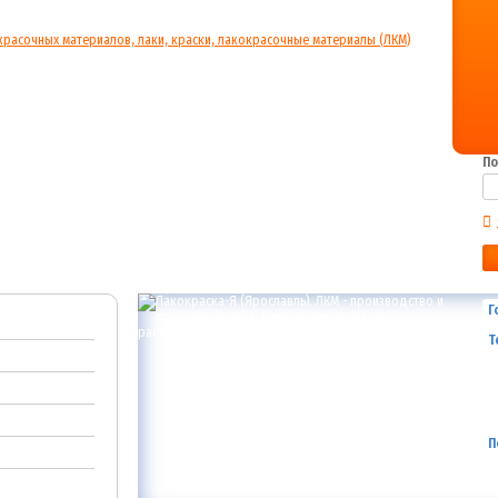
По
Г
Т
П