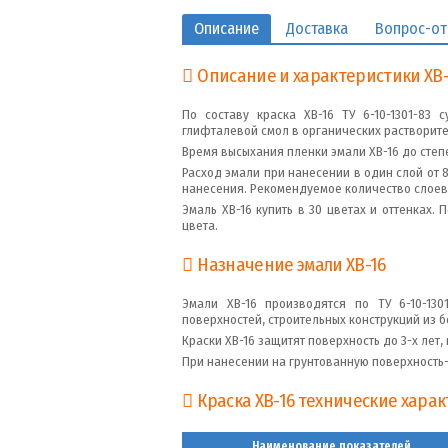
Описание
Доставка
Вопрос-от
Описание и характеристики ХВ-
По составу краска ХВ-16 ТУ 6-10-1301-83
глифталевой смол в органических растворит
Время высыхания пленки эмали ХВ-16 до степен
Расход эмали при нанесении в один слой от 8
нанесения. Рекомендуемое количество слоев 2
Эмаль ХВ-16 купить в 30 цветах и оттенках
цвета.
Назначение эмали ХВ-16
Эмали ХВ-16 производятся по ТУ 6-10-130
поверхностей, строительных конструкций из 
Краски ХВ-16 защитят поверхность до 3-х лет,
При нанесении на грунтованную поверхность- 
Краска ХВ-16 технические хара
Наименование показателей