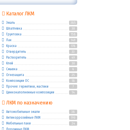
Каталог ЛКМ
Эмаль
385
Шпатлевка
30
Грунтовка
158
Лак
149
Краска
178
Отвердитель
33
Растворитель
49
Клей
30
Смывка
6
Огнезащита
25
Композиции ОС
18
Прочее: герметики, мастики
7
Цинконаполненные композиции
14
ЛКМ по назначению
Автомобильные эмали
38
Антикоррозийные ЛКМ
190
Мебельные лаки
24
Дорожные ЛКМ