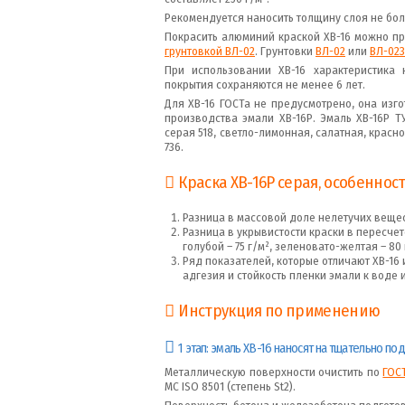
Рекомендуется наносить толщину слоя не боле
Покрасить алюминий краской ХВ-16 можно пр
грунтовкой ВЛ-02
. Грунтовки
ВЛ-02
или
ВЛ-023
При использовании ХВ-16 характеристика 
покрытия сохраняются не менее 6 лет.
Для ХВ-16 ГОСТа не предусмотрено, она изго
производства эмали ХВ-16Р. Эмаль ХВ-16Р ТУ
серая 518, светло-лимонная, салатная, крас
736.
Краска ХВ-16Р серая, особеннос
Разница в массовой доле нелетучих вещест
Разница в укрывистости краски в пересчете
голубой – 75 г/м², зеленовато-желтая – 80 
Ряд показателей, которые отличают ХВ-16 и
адгезия и стойкость пленки эмали к воде и
Инструкция по применению
1 этап: эмаль ХВ-16 наносят на тщательно п
Металлическую поверхности очистить по
ГОСТ
МС ISO 8501 (степень St2).