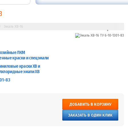
3
Эмаль ХВ-16
озийные ЛКМ
нные краски и спецэмали
иниловые краски ХВ и
лхлоридные эмали ХВ
301-83
ДОБАВИТЬ В КОРЗИНУ
ЗАКАЗАТЬ В ОДИН КЛИК