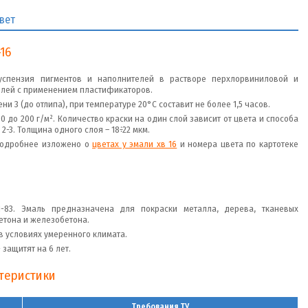
вет
16
 суспензия пигментов и наполнителей в растворе перхлорвиниловой и
елей с применением пластификаторов.
и 3 (до отлипа), при температуре 20°C составит не более 1,5 часов.
0 до 200 г/м². Количество краски на один слой зависит от цвета и способа
-3. Толщина одного слоя – 18÷22 мкм.
. Подробнее изложено о
цветах у эмали хв 16
и номера цвета по картотеке
1-83. Эмаль предназначена для покраски металла, дерева, тканевых
бетона и железобетона.
 в условиях умеренного климата.
защитят на 6 лет.
ктеристики
Требования ТУ