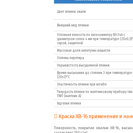
Цвет пленки эмали
Внешний вид пленки
Условная вязкость по вискозиметру ВЗ-246 с
диаметром сопла 4 мм при температуре (20±0,5)
серой, защитной
Массовая доля нелетучих веществ
Степень перетира
Укрывистость высушенной пленки
Время высыхания до степени 3 при температуре
(20±2)°С
Эластичность пленки при изгибе
Твердость пленки по маятниковому прибору тип
ТМЛ (маятник А)
Адгезия пленки
Краска ХВ-16 применение и на
Поверхность, покрытая эмалью ХВ-16, высых
составляет 250 г/м².