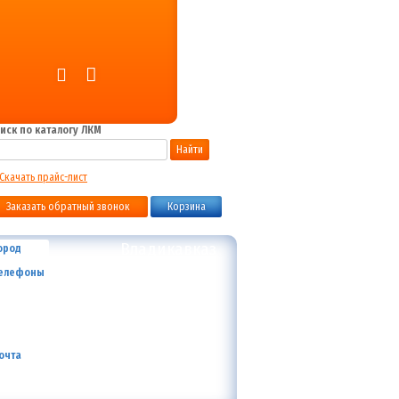
иск по каталогу ЛКМ
Найти
Скачать прайс-лист
Заказать обратный звонок
Корзина
Владикавказ
ород
+7 (800) 700-59-09
елефоны
+7 (910) 973-59-08
+7 (910) 973-33-09
+7 (910) 973-01-00
info@lakokraska-ya.ru
очта